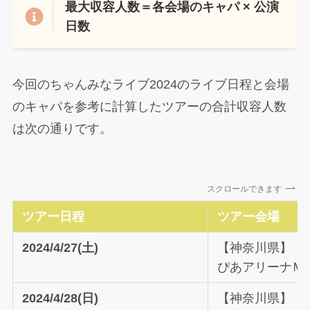
最大収容人数
＝各会場のキャパ ×
公演
日数
今回のちゃんみなライブ2024のライブ日程と会場
のキャパを参考に計算したツアーの合計収容人数
は次の通りです。
スクロールできます
ツアー日程
ツアー会場
2024/4/27(土)
【神奈川県】
ぴあアリーナＭ
2024/4/28(日)
【神奈川県】