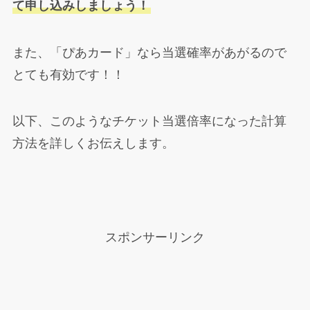
て申し込みしましょう！
また、「ぴあカード」なら当選確率があがるので
とても有効です！！
以下、このようなチケット当選倍率になった計算
方法を詳しくお伝えします。
スポンサーリンク