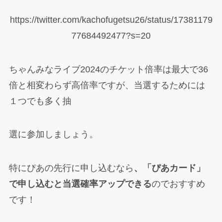
https://twitter.com/kachofugetsu26/status/17381179
77684492477?s=20
ちゃんみなライブ2024のチケット倍率は最大で36
倍と相変わらず高倍率ですが、当選するためには
１つでも多く抽
選に参加しましょう。
特にぴあの先行に申し込むなら
、「ぴあカード」
で申し込むと当選確率アップできる
のでおすすめ
です！