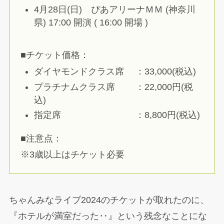
4月28日(日) ぴあアリーナＭＭ (神奈川
県) 17:00 開演 ( 16:00 開場 )
■チケット価格：
ダイヤモンドクラス席 ：33,000(税込)
プラチナムクラス席 ：22,000円(税
込)
指定席 ：8,800円(税込)
■注意点：
※3歳以上はチケット必要
ちゃんみなライブ2024のチケットが取れたのに、
『ホテルが満室だった‥』という残念なことにな