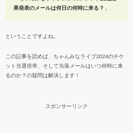
果発表のメールは何日の何時に来る？
」
ということですよね。
この記事を読めば、ちゃんみなライブ2024のチケ
ット当選倍率、そして当落メールはいつ何時に来
るのか？の疑問は解決します！
スポンサーリンク