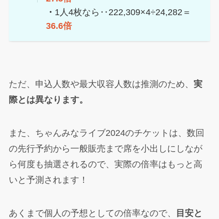
・
1人4枚なら‥222,309×4÷24,282＝
36.6倍
ただ、申込人数や最大収容人数は推測のため、
実
際とは異なります。
また、ちゃんみなライブ2024のチケットは、数回
の先行予約から一般販売まで席を小出しにしなが
ら何度も抽選されるので、実際の倍率はもっと高
いと予測されます！
あくまで個人の予想としての倍率なので、
目安と